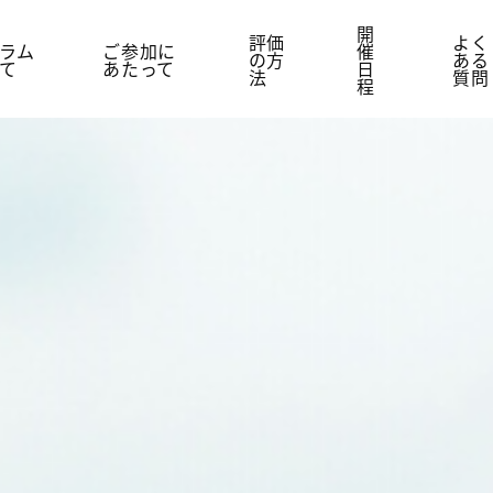
開
評価
よく
ラム
ご参加に
催
の方
ある
て
あたって
日
法
質問
程